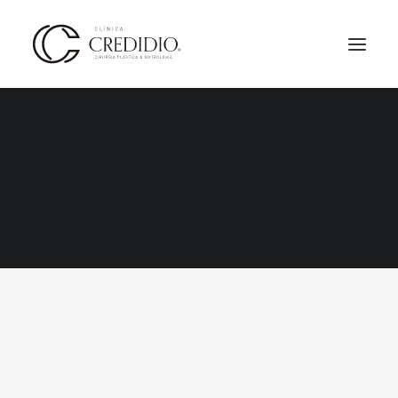
HOME
TODOS
CIRURGIA PLÁSTICA
NUTROLOGIA MÉDICA
ESTÉTICA
DR. RODRIGO CREDIDIO
DRA. NATHALIA PAES